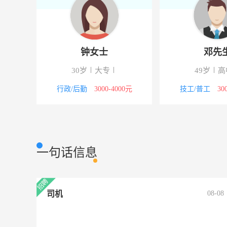
士
邓先生
大专
49岁
高中
2
000-4000元
技工/普工
3000-4000元
财务/
一句话信息
司机
08-08