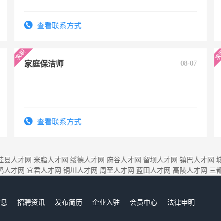
查看联系方式
家庭保洁师
08-07
查看联系方式
佳县人才网
米脂人才网
绥德人才网
府谷人才网
留坝人才网
镇巴人才网
鸡人才网
宜君人才网
铜川人才网
周至人才网
蓝田人才网
高陵人才网
三
信息
招聘资讯
发布简历
企业入驻
会员中心
法律申明
们