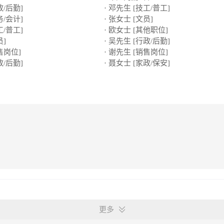
政/后勤]
· 邓先生 [技工/普工]
务/会计]
· 张女士 [文员]
工/普工]
· 欧女士 [其他职位]
员]
· 吴先生 [行政/后勤]
售岗位]
· 谢先生 [销售岗位]
政/后勤]
· 聂女士 [家政/保安]
更多