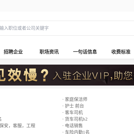
招聘企业
职场资讯
一句话信息
收费标准
· 家庭保洁师
· 护士 前台
· 客车司机
名
· 货车司机b2
，保安，客服，工程
· 电话销售
· 车险内勤1名