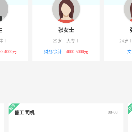
张女士
张女士
5岁
大专
24岁
中专/技校
会计
4000-5000元
文员
面议
普工 司机
08-08